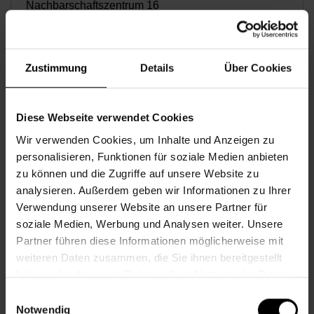
Nachbarschaftszentrum 16
ELTERN-KIND-SALON: OFFENER SPIEL- UND
Zustimmung
Details
Über Cookies
PLAUDERRAUM (0–5 JAHRE UND ELTERN)
Mi., 18.11.2026, 15.15
Diese Webseite verwendet Cookies
Wir verwenden Cookies, um Inhalte und Anzeigen zu
personalisieren, Funktionen für soziale Medien anbieten
für Kinder
zu können und die Zugriffe auf unsere Website zu
analysieren. Außerdem geben wir Informationen zu Ihrer
Nachbarschaftszentrum 02
Verwendung unserer Website an unsere Partner für
soziale Medien, Werbung und Analysen weiter. Unsere
Partner führen diese Informationen möglicherweise mit
NURSERY RHYMES FÜR KINDER VON 0–4
weiteren Daten zusammen, die Sie ihnen bereitgestellt
JAHREN
haben oder die sie im Rahmen Ihrer Nutzung der Dienste
gesammelt haben.
Einwilligungsauswahl
Notwendig
Mo., 23.11.2026, 15.00