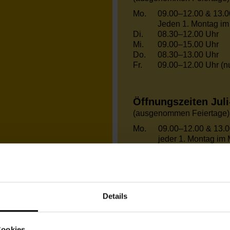
Mo.
09.00–12.00 & 13.0
Jeden 1. Montag im
Di.
08.30–12.00 Uhr
Mi.
09.00–15.00 Uhr
Do.
08.30–13.00 Uhr
Fr.
09.00–12.00 Uhr (nu
Öffnungszeiten Jul
(ausgenommen Feiertage)
Mo.
09.00–12.00 & 13.
jeder 1. Montag im 
Di.
08.30–12.00 Uhr
Mi.
09.00–15.00 Uhr
Do.
08.30–13.00 Uhr
Fr.
geschlossen
Details
Bitte beachten Sie auch
(siehe Termine)
Cookies