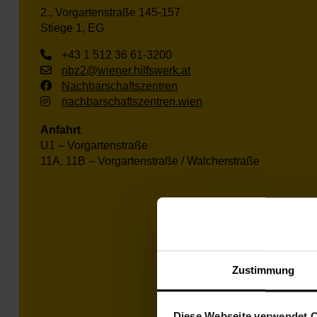
2., Vorgartenstraße 145-157
Stiege 1, EG
+43 1 512 36 61-3200
nbz2@wiener.hilfswerk.at
Nachbarschaftszentren
nachbarschaftszentren.wien
Anfahrt
U1 – Vorgartenstraße
11A, 11B – Vorgartenstraße / Walcherstraße
Zustimmung
Diese Webseite verwendet 