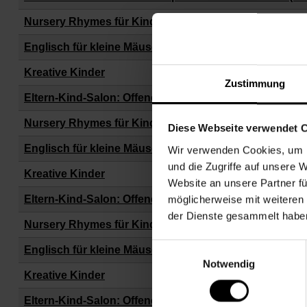
Nursery Rhymes für Kinder von 0–4 Jahren
Englisch für kleine Mäuse von 3-6 Jahren
Kreative Kinder
Zustimmung
Eltern-Kind-Salon: Offener Spiel- und Plauderraum (0–
Nursery Rhymes für Kinder von 0–4 Jahren
Diese Webseite verwendet 
Englisch für kleine Mäuse von 3-6 Jahren
Wir verwenden Cookies, um I
und die Zugriffe auf unsere 
Kreative Kinder
Website an unsere Partner fü
möglicherweise mit weiteren
Eltern-Kind-Salon: Offener Spiel- und Plauderraum (0–
der Dienste gesammelt habe
Nursery Rhymes für Kinder von 0–4 Jahren
Einwilligungsauswahl
Englisch für kleine Mäuse von 3-6 Jahren
Notwendig
Kreative Kinder
Eltern-Kind-Salon: Offener Spiel- und Plauderraum (0–