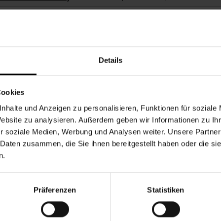
Mo., 05.10.2026, 15.00
Mo., 05.10.2026, 16.00
Mo., 05.10.2026, 17.30
Details
5 Jahre und Eltern)
Mi., 07.10.2026, 15.15
Mo., 12.10.2026, 15.00
Cookies
Mo., 12.10.2026, 16.00
nhalte und Anzeigen zu personalisieren, Funktionen für soziale
Website zu analysieren. Außerdem geben wir Informationen zu I
Mo., 12.10.2026, 17.30
r soziale Medien, Werbung und Analysen weiter. Unsere Partner
 Daten zusammen, die Sie ihnen bereitgestellt haben oder die s
5 Jahre und Eltern)
Mi., 14.10.2026, 15.15
n.
Mo., 19.10.2026, 15.00
Mo., 19.10.2026, 16.00
Präferenzen
Statistiken
Mo., 19.10.2026, 17.30
5 Jahre und Eltern)
Mi., 21.10.2026, 15.15