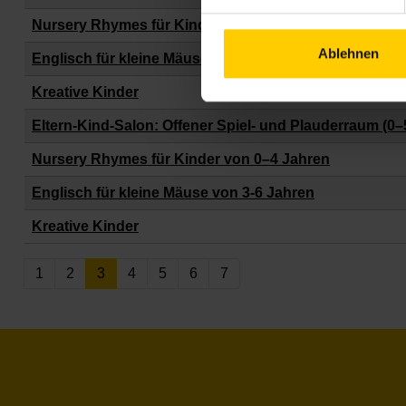
Nursery Rhymes für Kinder von 0–4 Jahren
Ablehnen
Englisch für kleine Mäuse von 3-6 Jahren
Kreative Kinder
Eltern-Kind-Salon: Offener Spiel- und Plauderraum (0–
Nursery Rhymes für Kinder von 0–4 Jahren
Englisch für kleine Mäuse von 3-6 Jahren
Kreative Kinder
1
2
3
4
5
6
7