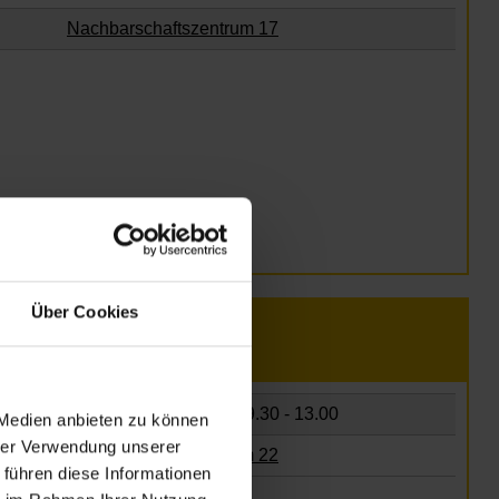
Nachbarschaftszentrum 17
Über Cookies
Dienstag, 15.09.2026,
9.30 - 13.00
 Medien anbieten zu können
hrer Verwendung unserer
Nachbarschaftszentrum 22
 führen diese Informationen