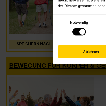
möglicherweise mit weiteren
der Dienste gesammelt habe
Einwilligungsauswahl
Notwendig
SPEICHERN NACH
DETAILS
Ablehnen
BEWEGUNG FÜR KÖRPER & GE