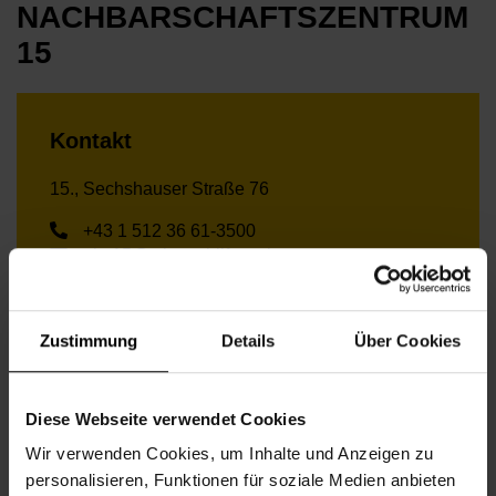
NACHBARSCHAFTSZENTRUM
15
Kontakt
15., Sechshauser Straße 76
+43 1 512 36 61-3500
nbz15@wiener.hilfswerk.at
Nachbarschaftszentren
nachbarschaftszentren.wien
Zustimmung
Details
Über Cookies
Anfahrt
57A – Grimmgasse
12A – Stiegergasse
Diese Webseite verwendet Cookies
U4, U6 – Längenfeldgasse
52, 60 – Rustengasse
Wir verwenden Cookies, um Inhalte und Anzeigen zu
personalisieren, Funktionen für soziale Medien anbieten