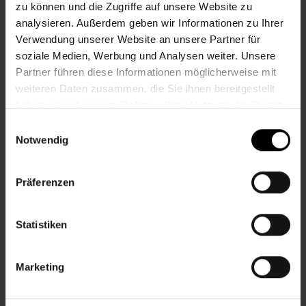
zu können und die Zugriffe auf unsere Website zu
analysieren. Außerdem geben wir Informationen zu Ihrer
Öffnungszeiten bis 4. September
Verwendung unserer Website an unsere Partner für
(Feiertage ausgenommen)
soziale Medien, Werbung und Analysen weiter. Unsere
Partner führen diese Informationen möglicherweise mit
Mo.–Do.
10.00–12.00 & 13.00–15.00 Uhr
weiteren Daten zusammen, die Sie ihnen bereitgestellt
Fr.
10.00–13.00 Uhr
haben oder die sie im Rahmen Ihrer Nutzung der Dienste
gesammelt haben.
Einwilligungsauswahl
Schließtage:
Mittwoch, 22.7.
Notwendig
Präferenzen
Statistiken
Marketing