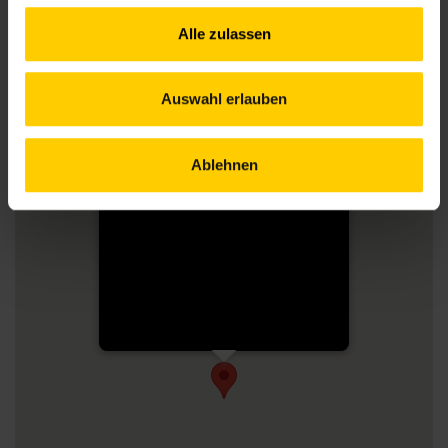
Alle zulassen
Auswahl erlauben
Ablehnen
Nachbarschaftszentrum
15
Sechshauser Str. 76, Wien, 1150,
Österreich
[Get Direction]