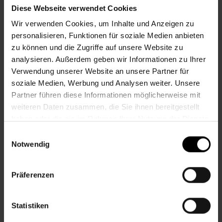
Öffnungszeiten bis 12. Juli
Diese Webseite verwendet Cookies
Mo.
10.00–12.00 & 13.00–16.00 Uhr
Wir verwenden Cookies, um Inhalte und Anzeigen zu
Di.
12.00–17.00 Uhr
personalisieren, Funktionen für soziale Medien anbieten
Mi.
13.00–18.00 Uhr
zu können und die Zugriffe auf unsere Website zu
Do.
09.00–14.00 Uhr
analysieren. Außerdem geben wir Informationen zu Ihrer
Fr.
09.00–13.00 Uhr
Verwendung unserer Website an unsere Partner für
soziale Medien, Werbung und Analysen weiter. Unsere
Öffnungszeiten von 13. Juli bis 31.
Partner führen diese Informationen möglicherweise mit
August
weiteren Daten zusammen, die Sie ihnen bereitgestellt
haben oder die sie im Rahmen Ihrer Nutzung der Dienste
Mo.
10.00–14.00 Uhr
gesammelt haben.
Di.
09.00–12.00 und 13.00–17.00 Uhr
Einwilligungsauswahl
Mi.
09.00–14.00 Uhr
Notwendig
Do.
09.00–14.00 Uhr
Fr.
geschlossen
Präferenzen
Schließtage:
Mi., 29.7.
Statistiken