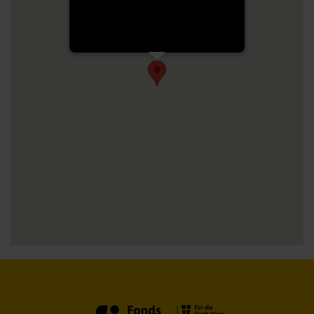
Am-Schöpfwerk 31/3/R1, Wien, 1120,
Österreich
[Get Direction]