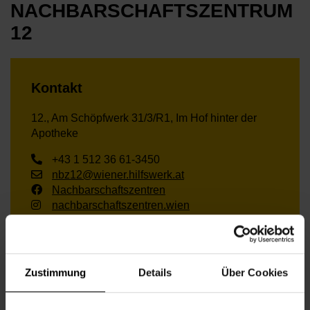
NACHBARSCHAFTSZENTRUM
12
Kontakt
12., Am Schöpfwerk 31/3/R1, Im Hof hinter der
Apotheke
+43 1 512 36 61-3450
nbz12@wiener.hilfswerk.at
Nachbarschaftszentren
nachbarschaftszentren.wien
Anfahrt
U6, 16A – Am Schöpfwerk
Zustimmung
Details
Über Cookies