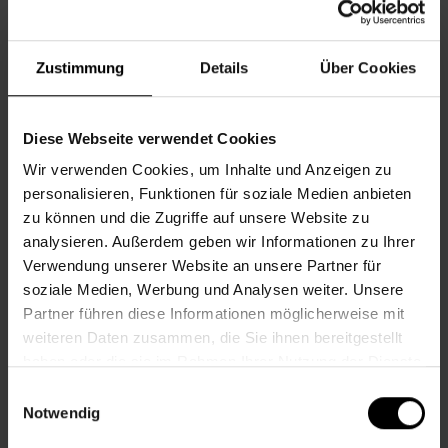
Sprachen
Zustimmung
Details
Über Cookies
Nachbarschaftszentrum 08
Diese Webseite verwendet Cookies
SOMMERPAUSE SPANISCH CAFÉ "JUNTOS"
Wir verwenden Cookies, um Inhalte und Anzeigen zu
personalisieren, Funktionen für soziale Medien anbieten
Mo., 24.08.2026, 16.15
zu können und die Zugriffe auf unsere Website zu
analysieren. Außerdem geben wir Informationen zu Ihrer
Verwendung unserer Website an unsere Partner für
Sprachen
soziale Medien, Werbung und Analysen weiter. Unsere
Partner führen diese Informationen möglicherweise mit
Nachbarschaftszentrum 08
weiteren Daten zusammen, die Sie ihnen bereitgestellt
haben oder die sie im Rahmen Ihrer Nutzung der Dienste
gesammelt haben.
Einwilligungsauswahl
SOMMERPAUSE SPANISCH CAFÉ "JUNTOS"
Notwendig