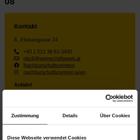
08
Kontakt
8., Florianigasse 24
+43 1 512 36 61-3400
nbz8@wiener.hilfswerk.at
Nachbarschaftszentren
nachbarschaftszentren.wien
Anfahrt
5, 33,13A – Laudongasse
13A – Theater in der Josefstadt
Zustimmung
Details
Über Cookies
Öffnungszeiten Juni
Diese Webseite verwendet Cookies