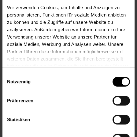
Mo.
13.00–18.00 Uhr
Wir verwenden Cookies, um Inhalte und Anzeigen zu
Di.
09.30–17.00 Uhr
Mi.
13.00–18.00 Uhr
personalisieren, Funktionen für soziale Medien anbieten
Do.
09.30–17.00 Uhr
zu können und die Zugriffe auf unsere Website zu
Fr.
nach Vereinbarung
analysieren. Außerdem geben wir Informationen zu Ihrer
Verwendung unserer Website an unsere Partner für
Öffnungszeiten Juli und August
soziale Medien, Werbung und Analysen weiter. Unsere
Partner führen diese Informationen möglicherweise mit
Mo.
13.00–18.00 Uhr
weiteren Daten zusammen, die Sie ihnen bereitgestellt
Di.
09.30–17.00 Uhr
haben oder die sie im Rahmen Ihrer Nutzung der Dienste
Mi.
09.30–13.00 Uhr
Do.
09.30–13.00 Uhr
gesammelt haben.
Einwilligungsauswahl
Fr.
nach Vereinbarung
Notwendig
An Samstagen, Sonn- und Feiertagen ist das
Zentrum geschlossen.
Präferenzen
Statistiken