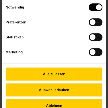
Kontakt
gesammelt haben.
Einwilligungsauswahl
Notwendig
12., Am Schöpfwerk 31/3/R1, Im Hof hinter der
Apotheke
Präferenzen
+43 1 512 36 61-3450
nbz12@wiener.hilfswerk.at
Nachbarschaftszentren
Statistiken
nachbarschaftszentren.wien
Anfahrt
Marketing
U6, 16A – Am Schöpfwerk
Alle zulassen
Öffnungszeiten bis 12. Juli
Mo.
10.00–12.00 & 13.00–16.00 Uhr
Auswahl erlauben
Di.
12.00–17.00 Uhr
Mi.
13.00–18.00 Uhr
Do.
09.00–14.00 Uhr
Ablehnen