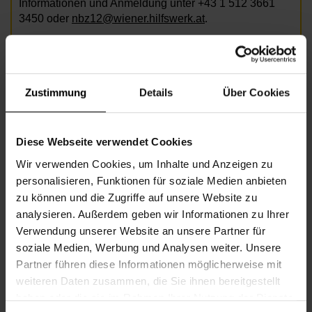
Informationen und Anmeldung unter +43 1 512 3661
3450 oder
nbz12@wiener.hilfswerk.at
.
Foto: Fotolia / blas
Zustimmung
Details
Über Cookies
Informationen zur Veranstaltung
Beginn
Freitag, 10.07.2026,
10.00 -
Diese Webseite verwendet Cookies
11.30
Wir verwenden Cookies, um Inhalte und Anzeigen zu
Unkostenbeitrag
freie Spende
personalisieren, Funktionen für soziale Medien anbieten
zu können und die Zugriffe auf unsere Website zu
Veranstalter
Nachbarschaftszentrum 12
analysieren. Außerdem geben wir Informationen zu Ihrer
Verwendung unserer Website an unsere Partner für
soziale Medien, Werbung und Analysen weiter. Unsere
NACHBARSCHAFTSZENTRUM 12
Partner führen diese Informationen möglicherweise mit
weiteren Daten zusammen, die Sie ihnen bereitgestellt
haben oder die sie im Rahmen Ihrer Nutzung der Dienste