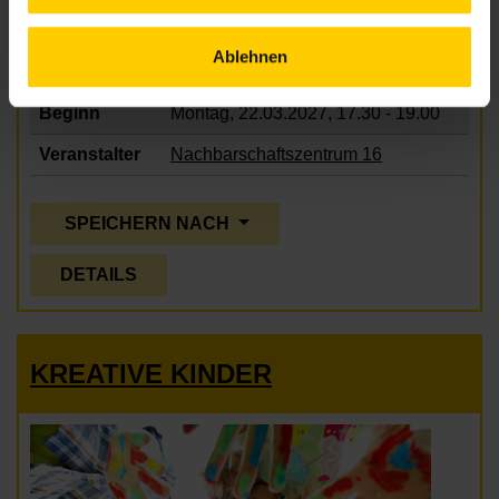
Ablehnen
Beginn
Montag, 22.03.2027,
17.30 - 19.00
Veranstalter
Nachbarschaftszentrum 16
SPEICHERN NACH
DETAILS
KREATIVE KINDER