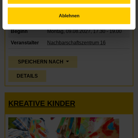
Ablehnen
Beginn
Montag, 09.08.2027,
17.30 - 19.00
Veranstalter
Nachbarschaftszentrum 16
SPEICHERN NACH
DETAILS
KREATIVE KINDER