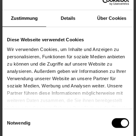
Wir freuen uns auf Ihre/deine Anmeldung im
Nachbarschaftszentrum 15,
Tel. +43 1 5123661-3500,
E:
nbz15@wiener.hilfswerk.at
.
Zustimmung
Details
Über Cookies
Foto: AdobeStock/sam richter
Diese Webseite verwendet Cookies
Wir verwenden Cookies, um Inhalte und Anzeigen zu
Informationen zur Veranstaltung
personalisieren, Funktionen für soziale Medien anbieten
zu können und die Zugriffe auf unsere Website zu
Beginn
Dienstag, 11.11.2025,
14.00 -
analysieren. Außerdem geben wir Informationen zu Ihrer
15.45
Verwendung unserer Website an unsere Partner für
Unkostenbeitrag
€ 2,50
soziale Medien, Werbung und Analysen weiter. Unsere
Partner führen diese Informationen möglicherweise mit
Veranstalter
Nachbarschaftszentrum 15
weiteren Daten zusammen, die Sie ihnen bereitgestellt
haben oder die sie im Rahmen Ihrer Nutzung der Dienste
gesammelt haben.
Einwilligungsauswahl
NACHBARSCHAFTSZENTRUM 15
Notwendig