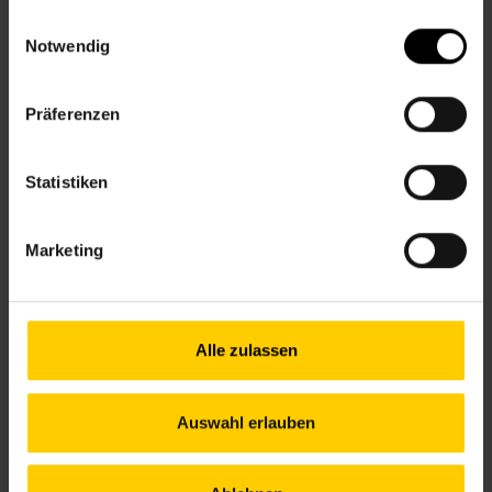
gesammelt haben.
Einwilligungsauswahl
SPEICHERN NACH
Notwendig
DETAILS
Präferenzen
ENGLISCH MIT
Statistiken
VORKENNTNISSEN – ONLINE
Marketing
Alle zulassen
Auswahl erlauben