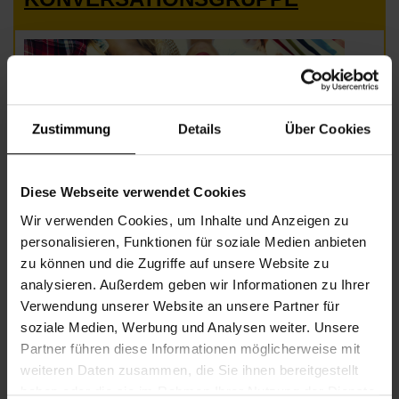
Zustimmung
Details
Über Cookies
Diese Webseite verwendet Cookies
Wir verwenden Cookies, um Inhalte und Anzeigen zu
personalisieren, Funktionen für soziale Medien anbieten
zu können und die Zugriffe auf unsere Website zu
Beginn
Dienstag, 15.09.2026,
10.30 -
analysieren. Außerdem geben wir Informationen zu Ihrer
11.30
Verwendung unserer Website an unsere Partner für
soziale Medien, Werbung und Analysen weiter. Unsere
Unkostenbeitrag
Kein Unkostenbeitrag
Partner führen diese Informationen möglicherweise mit
Veranstalter
Nachbarschaftszentrum 02
weiteren Daten zusammen, die Sie ihnen bereitgestellt
haben oder die sie im Rahmen Ihrer Nutzung der Dienste