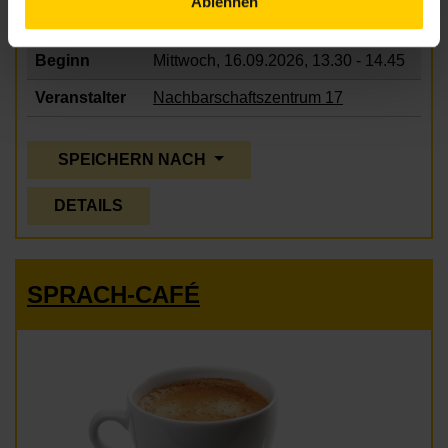
Ablehnen
Beginn
Mittwoch, 16.09.2026,
13.30 - 14.45
Veranstalter
Nachbarschaftszentrum 17
SPEICHERN NACH
DETAILS
SPRACH-CAFÉ