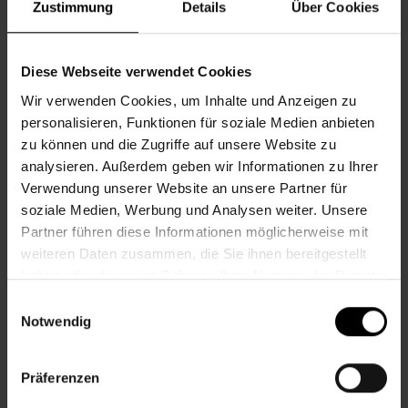
Zustimmung
Details
Über Cookies
Öffnungszeiten Juni
Diese Webseite verwendet Cookies
Wir verwenden Cookies, um Inhalte und Anzeigen zu
Mo.
09.00–12.00 Uhr & 13.00–17.00 Uhr
personalisieren, Funktionen für soziale Medien anbieten
Di.
09.00–13.00 Uhr
Mi.
09.00–13.00 Uhr
zu können und die Zugriffe auf unsere Website zu
Do.
09.00–12.00 Uhr & 13.00–17.00 Uhr
analysieren. Außerdem geben wir Informationen zu Ihrer
Fr.
09.00–13.00 Uhr
Verwendung unserer Website an unsere Partner für
soziale Medien, Werbung und Analysen weiter. Unsere
Öffnungszeiten Juli und August
Partner führen diese Informationen möglicherweise mit
weiteren Daten zusammen, die Sie ihnen bereitgestellt
Mo.
09.00–13.00 Uhr
Di.
09.00–13.00 Uhr
haben oder die sie im Rahmen Ihrer Nutzung der Dienste
Mi.
09.00–13.00 Uhr
gesammelt haben.
Einwilligungsauswahl
Do.
09.00–16.00 Uhr
Notwendig
Fr.
geschlossen / Tel. erreichbar 09.00–13.00
Bitte beachten Sie auch unsere Angebote
Präferenzen
außerhalb der Öffnungszeiten (siehe Termine)