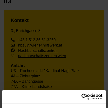
03
Kontakt
3., Barichgasse 8
+43 1 512 36 61-3250
nbz3@wiener.hilfswerk.at
Nachbarschaftszentren
nachbarschaftszentren.wien
Anfahrt
U3 – Rochusmarkt / Kardinal-Nagl-Platz
4A – Ziehrerplatz
74A – Barichgasse
77A – Klinik Landstraße
71 – Kleistgasse
O – Ungargasse/Neulinggasse
S-Bahn – Rennweg