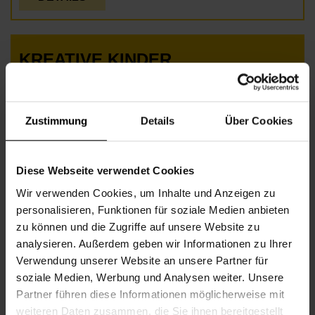
KREATIVE KINDER
Zustimmung
Details
Über Cookies
Diese Webseite verwendet Cookies
Wir verwenden Cookies, um Inhalte und Anzeigen zu
personalisieren, Funktionen für soziale Medien anbieten
zu können und die Zugriffe auf unsere Website zu
analysieren. Außerdem geben wir Informationen zu Ihrer
Verwendung unserer Website an unsere Partner für
soziale Medien, Werbung und Analysen weiter. Unsere
Beginn
Montag, 02.08.2027,
17.30 - 19.00
Partner führen diese Informationen möglicherweise mit
Veranstalter
Nachbarschaftszentrum 16
weiteren Daten zusammen, die Sie ihnen bereitgestellt