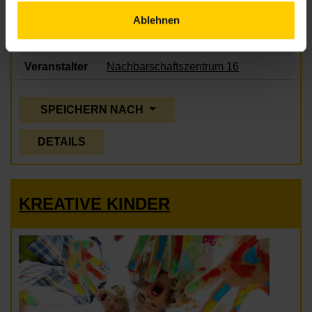
Ablehnen
Beginn
Montag, 09.08.2027,
17.30 - 19.00
Veranstalter
Nachbarschaftszentrum 16
SPEICHERN NACH
DETAILS
KREATIVE KINDER