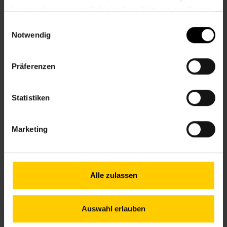
haben oder die sie im Rahmen Ihrer Nutzung der Dienste
gesammelt haben.
Einwilligungsauswahl
SPEICHERN NACH
Notwendig
DETAILS
Präferenzen
KREATIVE KINDER
Statistiken
Marketing
Alle zulassen
Auswahl erlauben