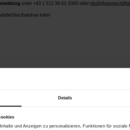
nmeldung
unter +43 1 512 36 61-3300 oder
nbz6@wiener.hilfsw
dobeStoc/batuhan toker
nnerstag, 09.07.2026,
9.00 - 10.00
Details
chbarschaftszentrum 06
Cookies
6
nhalte und Anzeigen zu personalisieren, Funktionen für soziale