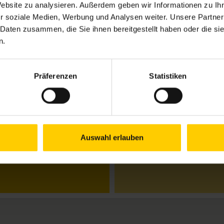
Website zu analysieren. Außerdem geben wir Informationen zu I
r soziale Medien, Werbung und Analysen weiter. Unsere Partner
 Daten zusammen, die Sie ihnen bereitgestellt haben oder die s
Öffnungszeiten
n.
Mo.
09.00–12.00 & 13
Di.
13.00–15.00 Uhr
Mi.
09.00–12.00 & 13
Präferenzen
Statistiken
Do.
09.00–12.00 & 13
Fr.
geschlossen
Schließtage:
30.7., 4.8., 6.8.
Donnerstag, 13.8.:
9.00–
Auswahl erlauben