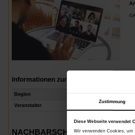
A
©A
Informationen zur Veranstaltung
Beginn
Do
Zustimmung
Veranstalter
Na
Diese Webseite verwendet 
NACHBARSCHAFTSZENTRUM 0
Wir verwenden Cookies, um I