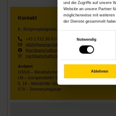
und die Zugriffe auf unsere 
Website an unsere Partner fü
möglicherweise mit weiteren
Kontakt
der Dienste gesammelt habe
6., Bürgerspitalgasse 4-6
Einwilligungsauswahl
+43 1 512 36 61-3300
Notwendig
nbz6@wiener.hilfswerk.at
Nachbarschaftszentren
nachbarschaftszentren.wien
Anfahrt
Ablehnen
U3/U6 – Westbahnhof
U6 – Gumpendorfer Straße
6, 18 – Mariahilfer Gürtel
57A – Sonnenuhrgasse