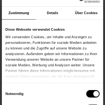
Informationen zur Veranstaltung
Zustimmung
Details
Über Cookies
Beginn
Freitag, 10.07.2026,
10.00 - 11.30
Veranstalter
Nachbarschaftszentrum 16
Diese Webseite verwendet Cookies
Wir verwenden Cookies, um Inhalte und Anzeigen zu
personalisieren, Funktionen für soziale Medien anbieten
NACHBARSCHAFTSZENTRUM 16
zu können und die Zugriffe auf unsere Website zu
analysieren. Außerdem geben wir Informationen zu Ihrer
Verwendung unserer Website an unsere Partner für
Kontakt
soziale Medien, Werbung und Analysen weiter. Unsere
Partner führen diese Informationen möglicherweise mit
16., Stöberplatz 2/3
weiteren Daten zusammen, die Sie ihnen bereitgestellt
+43 1 512 36 61-3550
haben oder die sie im Rahmen Ihrer Nutzung der Dienste
nbz16@wiener.hilfswerk.at
gesammelt haben.
Einwilligungsauswahl
Nachbarschaftszentren
Notwendig
nachbarschaftszentren.wien