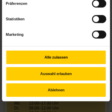
Anfahrt
Präferenzen
43, 10A – Hernals/Wattgasse
S45 – Hernals
Statistiken
Marketing
Öffnungszeiten
Mo.
13.00–17.00 Uhr
Di.
09.00–12.00 Uhr
Mi.
13.00–17.00 Uhr
Alle zulassen
Do.
09.00–12.00 Uhr
Fr.
09.00–12.00 Uhr
Auswahl erlauben
Außerhalb der Öffnungszeiten sind Termine
nach Vereinbarung möglich!
Ablehnen
Telefonische Erreichbarkeit
Mo.
13.00–17.00 Uhr
Di.
09.00–12.00 Uhr