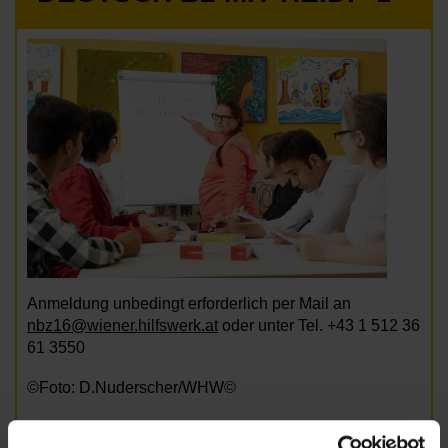
Anmeldung unbedingt erforderlich per Mail an
nbz16@wiener.hilfswerk.at
oder unter Tel. +43 1 512 36
61 3550
©Foto: D.Nuderscher/WHW©