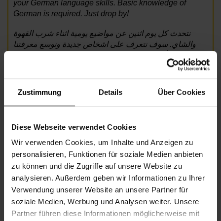
your German language skills. Basic knowledge of
German is required. Just drop by!
نتحدث كل يوم اثنين عن مواضيع يومية اثناء شرب القهوة
والشاي. سوف نتعرف على اشخاص جديدة ونوسع معرفتنا
باللغة الألمانية. المطلوب: معرفة اساسيات اللغة الالمانية
تعالوا لزيارتنا!
Foto: Fotolia / Rawpixel.com
Zustimmung
Details
Über Cookies
Informationen zur Veranstaltung
Diese Webseite verwendet Cookies
Wir verwenden Cookies, um Inhalte und Anzeigen zu
Beginn
Montag, 13.07.2026,
14.30 -
personalisieren, Funktionen für soziale Medien anbieten
16.00
zu können und die Zugriffe auf unsere Website zu
Unkostenbeitrag
Kein Unkostenbeitrag
analysieren. Außerdem geben wir Informationen zu Ihrer
Verwendung unserer Website an unsere Partner für
Veranstalter
Nachbarschaftszentrum 12
soziale Medien, Werbung und Analysen weiter. Unsere
Partner führen diese Informationen möglicherweise mit