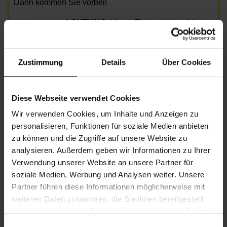
Dann kommen Sie vorbei!
ACHTUNG:
Unser Flohmarkt ist nicht
barrierefrei!
Foto:
©
Fotolia/albaxit99.jpg
Zustimmung
Details
Über Cookies
Informationen zur Veranstaltung
Diese Webseite verwendet Cookies
Wir verwenden Cookies, um Inhalte und Anzeigen zu
Beginn
Montag, 06.07.2026,
13.00 - 18.00
personalisieren, Funktionen für soziale Medien anbieten
Veranstalter
Nachbarschaftszentrum 08
zu können und die Zugriffe auf unsere Website zu
analysieren. Außerdem geben wir Informationen zu Ihrer
Verwendung unserer Website an unsere Partner für
soziale Medien, Werbung und Analysen weiter. Unsere
NACHBARSCHAFTSZENTRUM 08
Partner führen diese Informationen möglicherweise mit
weiteren Daten zusammen, die Sie ihnen bereitgestellt
haben oder die sie im Rahmen Ihrer Nutzung der Dienste
Kontakt
gesammelt haben.
Einwilligungsauswahl