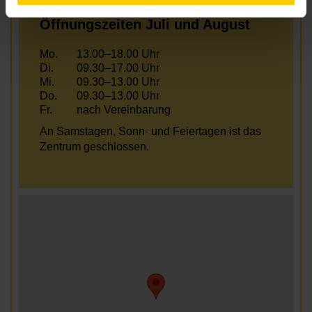
Öffnungszeiten Juli und August
Mo.
13.00–18.00 Uhr
Di.
09.30–17.00 Uhr
Mi.
09.30–13.00 Uhr
Do.
09.30–13.00 Uhr
Fr.
nach Vereinbarung
An Samstagen, Sonn- und Feiertagen ist das
Zentrum geschlossen.