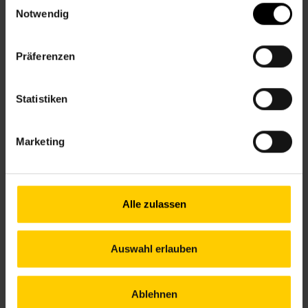
Notwendig
8., Florianigasse 24
+43 1 512 36 61-3400
Präferenzen
nbz8@wiener.hilfswerk.at
Nachbarschaftszentren
nachbarschaftszentren.wien
Statistiken
Anfahrt
5, 33,13A – Laudongasse
Marketing
13A – Theater in der Josefstadt
Alle zulassen
Öffnungszeiten Juni
Mo.
13.00–18.00 Uhr
Auswahl erlauben
Di.
09.30–17.00 Uhr
Mi.
13.00–18.00 Uhr
Do.
09.30–17.00 Uhr
Ablehnen
Fr.
nach Vereinbarung