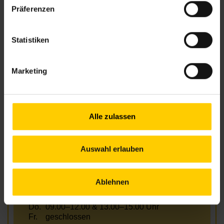
Präferenzen
+43 1 512 36 61-3300
nbz6@wiener.hilfswerk.at
Nachbarschaftszentren
Statistiken
nachbarschaftszentren.wien
Anfahrt
Marketing
U3/U6 – Westbahnhof
U6 – Gumpendorfer Straße
6, 18 – Mariahilfer Gürtel
57A – Sonnenuhrgasse
Alle zulassen
Auswahl erlauben
Öffnungszeiten
Mo.
09.00–12.00 & 13.00–16.30 Uhr
Ablehnen
Di.
13.00–15.00 Uhr
Mi.
09.00–12.00 & 13.00–17.00 Uhr
Do.
09.00–12.00 & 13.00–15.00 Uhr
Fr.
geschlossen