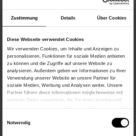
Öffnungszeiten. Freitag, 28.8., 9:00 - 12:00 Uhr.
©AdobeStock/nito
Zustimmung
Details
Über Cookies
Informationen zur Veranstaltung
Diese Webseite verwendet Cookies
Wir verwenden Cookies, um Inhalte und Anzeigen zu
Beginn
Donnerstag, 27.08.2026,
9.00 -
personalisieren, Funktionen für soziale Medien anbieten
12.00
zu können und die Zugriffe auf unsere Website zu
Veranstalter
Nachbarschaftszentrum 06
analysieren. Außerdem geben wir Informationen zu Ihrer
Verwendung unserer Website an unsere Partner für
soziale Medien, Werbung und Analysen weiter. Unsere
Partner führen diese Informationen möglicherweise mit
NACHBARSCHAFTSZENTRUM 06
weiteren Daten zusammen, die Sie ihnen bereitgestellt
haben oder die sie im Rahmen Ihrer Nutzung der Dienste
gesammelt haben.
Einwilligungsauswahl
Kontakt
Notwendig
6., Bürgerspitalgasse 4-6