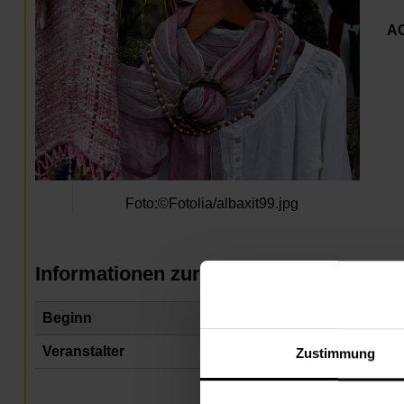
A
Foto:
©
Fotolia/albaxit99.jpg
Informationen zur Veranstaltung
Beginn
Mi
Veranstalter
Na
Zustimmung