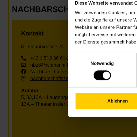
Diese Webseite verwendet 
NACHBARSCHAFTSZENTRUM 0
Wir verwenden Cookies, um I
und die Zugriffe auf unsere 
Website an unsere Partner fü
Kontakt
möglicherweise mit weiteren
der Dienste gesammelt habe
8., Florianigasse 24
Einwilligungsauswahl
+43 1 512 36 61-3400
Notwendig
nbz8@wiener.hilfswerk.at
Nachbarschaftszentren
nachbarschaftszentren.wien
Anfahrt
5, 33,13A – Laudongasse
Ablehnen
13A – Theater in der Josefstadt