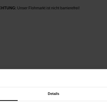
CHTUNG:
Unser Flohmarkt ist nicht barrierefrei!
ttwoch, 23.07.2025,
9.30 - 13.00
chbarschaftszentrum 08
Details