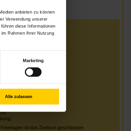
 Medien anbieten zu können
hrer Verwendung unserer
 führen diese Informationen
i
ie im Rahmen Ihrer Nutzung
Uhr
Uhr
Uhr
Marketing
Uhr
arung
i und August
Uhr
Alle zulassen
Uhr
Uhr
Uhr
arung
Feiertagen ist das Zentrum geschlossen.