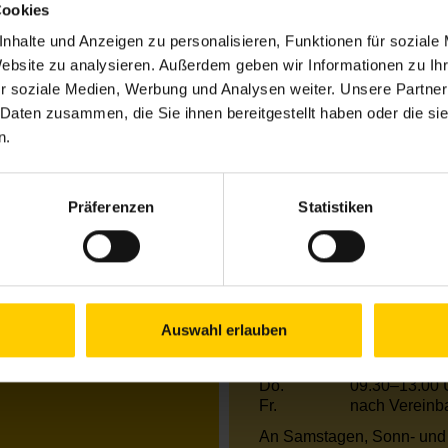
Cookies
8
nhalte und Anzeigen zu personalisieren, Funktionen für soziale
Website zu analysieren. Außerdem geben wir Informationen zu I
r soziale Medien, Werbung und Analysen weiter. Unsere Partner
Öffnungszeiten Jun
 Daten zusammen, die Sie ihnen bereitgestellt haben oder die s
n.
Mo.
13.00–18.00 
Di.
09.30–17.00 
Mi.
13.00–18.00 
Präferenzen
Statistiken
Do.
09.30–17.00 
Fr.
nach Vereinb
Öffnungszeiten Jul
Mo.
13.00–18.00 
Auswahl erlauben
Di.
09.30–17.00 
Mi.
09.30–13.00 
Do.
09.30–13.00 
Fr.
nach Vereinb
An Samstagen, Sonn- und 