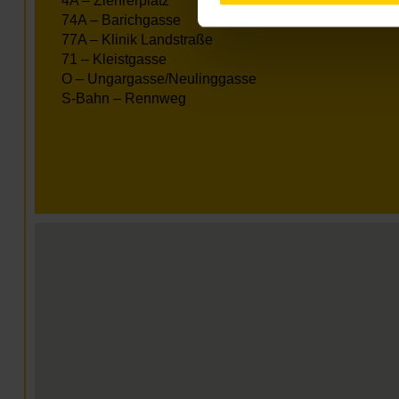
4A – Ziehrerplatz
74A – Barichgasse
77A – Klinik Landstraße
71 – Kleistgasse
O – Ungargasse/Neulinggasse
S-Bahn – Rennweg