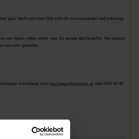
mmer ganz leicht und man fühlt sich oft missverstanden und entmutigt.
on uns haben selbst erlebt, was Du gerade durchmachst. Hier kannst
ben trotzdem genießen.
 vorheriger Anmeldung unter
buchegger@promenz.at
oder 0660 94 90