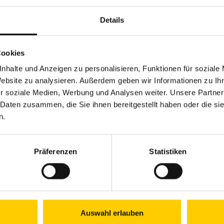
nnerstag, 25.06.2026,
15.00 - 16.30
Details
chbarschaftszentrum 03
Cookies
3
nhalte und Anzeigen zu personalisieren, Funktionen für soziale
Website zu analysieren. Außerdem geben wir Informationen zu I
r soziale Medien, Werbung und Analysen weiter. Unsere Partner
 Daten zusammen, die Sie ihnen bereitgestellt haben oder die s
Öffnungszeiten Jun
n.
Mo.
09.00–12.00 Uhr &
Di.
09.00–13.00 Uhr
Mi.
09.00–13.00 Uhr
Präferenzen
Statistiken
Do.
09.00–12.00 Uhr &
Fr.
09.00–13.00 Uhr
Öffnungszeiten Jul
Mo.
09.00–13.00 Uhr
Auswahl erlauben
Di.
09.00–13.00 Uhr