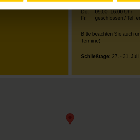
Mi.
09.00–13.00 Uhr
Do.
09.00–16.00 Uhr
Fr.
geschlossen / Tel. 
Bitte beachten Sie auch u
Termine)
Schließtage:
27. - 31. Juli