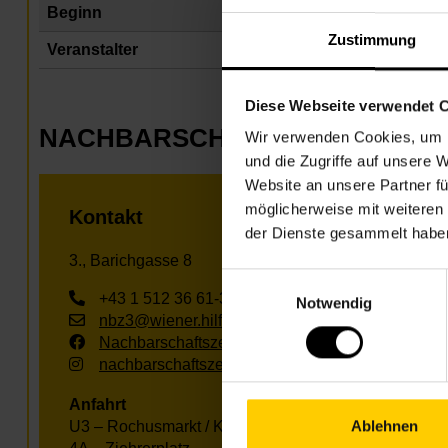
Beginn
Do
Zustimmung
Veranstalter
Na
Diese Webseite verwendet 
NACHBARSCHAFTSZENTRUM 0
Wir verwenden Cookies, um I
und die Zugriffe auf unsere 
Website an unsere Partner fü
möglicherweise mit weiteren
Kontakt
der Dienste gesammelt habe
3., Barichgasse 8
Einwilligungsauswahl
+43 1 512 36 61-3250
Notwendig
nbz3@wiener.hilfswerk.at
Nachbarschaftszentren
nachbarschaftszentren.wien
Anfahrt
Ablehnen
U3 – Rochusmarkt / Kardinal-Nagl-Platz