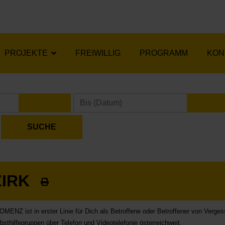
PROJEKTE
FREIWILLIG
PROGRAMM
KON
KALENDER ÖFFNEN
KA
ZIRK
MENZ ist in erster Linie für Dich als Betroffene oder Betroffener von Verges
bsthilfegruppen über Telefon und Videotelefonie österreichweit.