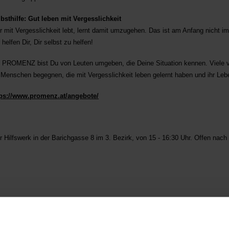
bsthilfe: Gut leben mit Vergesslichkeit
 mit Vergesslichkeit lebt, lernt damit umzugehen. Das ist am Anfang nicht i
 helfen Dir, Dir selbst zu helfen!
 PROMENZ bist Du von Leuten umgeben, die Deine Situation kennen. Viele v
Menschen begegnen, die mit Vergesslichkeit leben gelernt haben und ihr Le
tps://www.promenz.at/angebote/
ilfswerk in der Barichgasse 8 im 3. Bezirk, von 15 - 16:30 Uhr. Offen nach