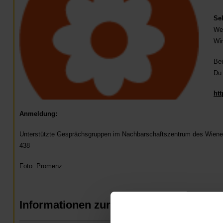
Sel
Wer
Wir
Bei
Du 
ht
Anmeldung:
Unterstützte Gesprächsgruppen im Nachbarschaftszentrum des Wiener H
438
Foto: Promenz
Informationen zur Veranstaltung