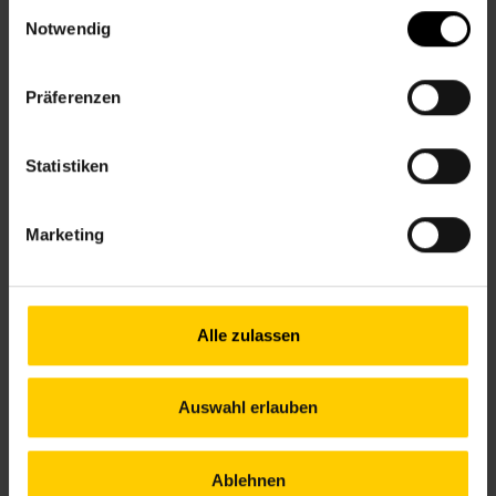
Einwilligungsauswahl
Notwendig
12., Am Schöpfwerk 31/3/R1, Im Hof hinter der
Apotheke
Präferenzen
+43 1 512 36 61-3450
nbz12@wiener.hilfswerk.at
Nachbarschaftszentren
Statistiken
nachbarschaftszentren.wien
Anfahrt
Marketing
U6, 16A – Am Schöpfwerk
Alle zulassen
Öffnungszeiten bis 12. Juli
Mo.
10.00–12.00 & 13.00–16.00 Uhr
Auswahl erlauben
Di.
12.00–17.00 Uhr
Mi.
13.00–18.00 Uhr
Do.
09.00–14.00 Uhr
Ablehnen
Fr.
09.00–13.00 Uhr