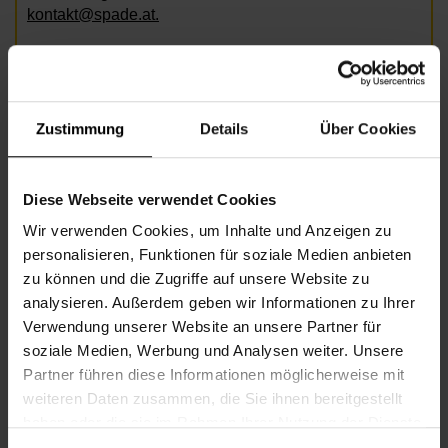
kontakt@spade.at.
Bild: AdobeStock / ASDF
Zustimmung
Details
Über Cookies
Informationen zur Veranstaltung
Diese Webseite verwendet Cookies
Beginn
Donnerstag, 23.07.2026,
18.30 -
Wir verwenden Cookies, um Inhalte und Anzeigen zu
20.30
personalisieren, Funktionen für soziale Medien anbieten
Veranstalter
Nachbarschaftszentrum 12
zu können und die Zugriffe auf unsere Website zu
analysieren. Außerdem geben wir Informationen zu Ihrer
Verwendung unserer Website an unsere Partner für
soziale Medien, Werbung und Analysen weiter. Unsere
NACHBARSCHAFTSZENTRUM 12
Partner führen diese Informationen möglicherweise mit
weiteren Daten zusammen, die Sie ihnen bereitgestellt
haben oder die sie im Rahmen Ihrer Nutzung der Dienste
Kontakt
gesammelt haben.