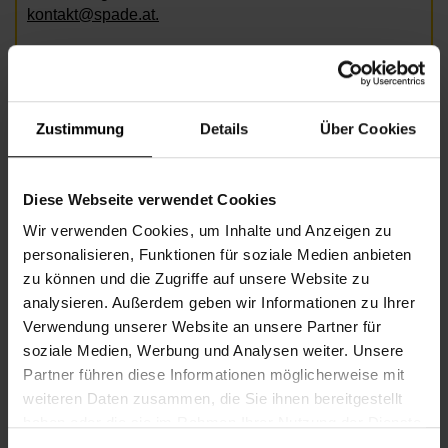
kontakt@spade.at.
Bild: AdobeStock / ASDF
Zustimmung
Details
Über Cookies
Informationen zur Veranstaltung
Diese Webseite verwendet Cookies
Beginn
Donnerstag, 18.06.2026,
18.30 -
Wir verwenden Cookies, um Inhalte und Anzeigen zu
20.30
personalisieren, Funktionen für soziale Medien anbieten
Veranstalter
Nachbarschaftszentrum 12
zu können und die Zugriffe auf unsere Website zu
analysieren. Außerdem geben wir Informationen zu Ihrer
Verwendung unserer Website an unsere Partner für
soziale Medien, Werbung und Analysen weiter. Unsere
NACHBARSCHAFTSZENTRUM 12
Partner führen diese Informationen möglicherweise mit
weiteren Daten zusammen, die Sie ihnen bereitgestellt
haben oder die sie im Rahmen Ihrer Nutzung der Dienste
Kontakt
gesammelt haben.