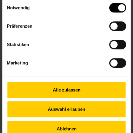
Einwilligungsauswahl
Notwendig
12., Am Schöpfwerk 31/3/R1, Im Hof hinter der
Apotheke
Präferenzen
+43 1 512 36 61-3450
nbz12@wiener.hilfswerk.at
Nachbarschaftszentren
Statistiken
nachbarschaftszentren.wien
Anfahrt
Marketing
U6, 16A – Am Schöpfwerk
Alle zulassen
Öffnungszeiten bis 12. Juli
Mo.
10.00–12.00 & 13.00–16.00 Uhr
Auswahl erlauben
Di.
12.00–17.00 Uhr
Mi.
13.00–18.00 Uhr
Do.
09.00–14.00 Uhr
Ablehnen
Fr.
09.00–13.00 Uhr