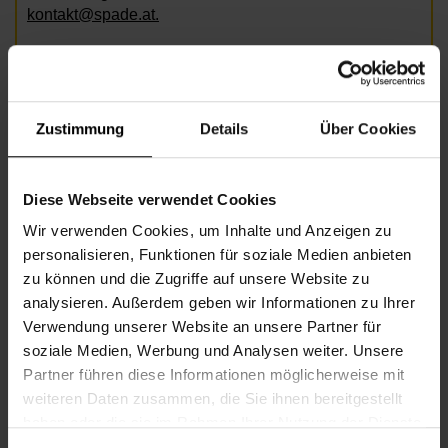
kontakt@spade.at.
Bild: AdobeStock / ASDF
Zustimmung
Details
Über Cookies
Informationen zur Veranstaltung
Diese Webseite verwendet Cookies
Beginn
Donnerstag, 25.09.2025,
18.30 -
Wir verwenden Cookies, um Inhalte und Anzeigen zu
20.30
personalisieren, Funktionen für soziale Medien anbieten
Veranstalter
Nachbarschaftszentrum 12
zu können und die Zugriffe auf unsere Website zu
analysieren. Außerdem geben wir Informationen zu Ihrer
Verwendung unserer Website an unsere Partner für
soziale Medien, Werbung und Analysen weiter. Unsere
NACHBARSCHAFTSZENTRUM 12
Partner führen diese Informationen möglicherweise mit
weiteren Daten zusammen, die Sie ihnen bereitgestellt
haben oder die sie im Rahmen Ihrer Nutzung der Dienste
Kontakt
gesammelt haben.