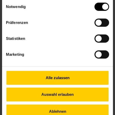
Einwilligungsauswahl
Notwendig
12., Am Schöpfwerk 31/3/R1, Im Hof hinter der
Apotheke
Präferenzen
+43 1 512 36 61-3450
nbz12@wiener.hilfswerk.at
Nachbarschaftszentren
Statistiken
nachbarschaftszentren.wien
Anfahrt
Marketing
U6, 16A – Am Schöpfwerk
Alle zulassen
Öffnungszeiten bis 12. Juli
Mo.
10.00–12.00 & 13.00–16.00 Uhr
Auswahl erlauben
Di.
12.00–17.00 Uhr
Mi.
13.00–18.00 Uhr
Do.
09.00–14.00 Uhr
Ablehnen
Fr.
09.00–13.00 Uhr