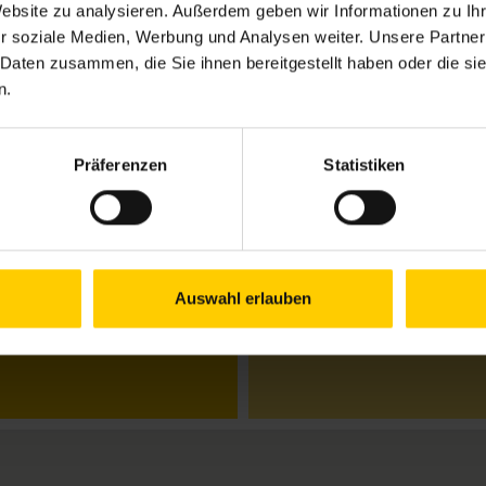
Website zu analysieren. Außerdem geben wir Informationen zu I
r soziale Medien, Werbung und Analysen weiter. Unsere Partner
 Daten zusammen, die Sie ihnen bereitgestellt haben oder die s
Öffnungszeiten bis
n.
(Feiertage ausgen
Mo.–Do.
10.00–12.
Präferenzen
Statistiken
Fr.
10.00–13
Schließtage:
Mittwoch, 22
Auswahl erlauben