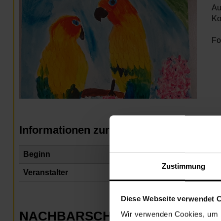
Au
Ko
Fo
Informationen zur Veranstaltung
Beginn
Mo
Zustimmung
Veranstalter
Na
Diese Webseite verwendet 
NACHBARSCHAFTSZENTRUM 1
Wir verwenden Cookies, um I