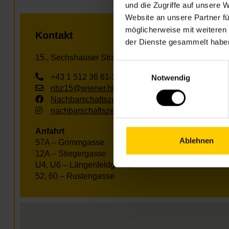
und die Zugriffe auf unsere 
Website an unsere Partner fü
möglicherweise mit weiteren
Kontakt
der Dienste gesammelt habe
15., Sechshauser Straße 76
Einwilligungsauswahl
+43 1 512 36 61-3500
Notwendig
nbz15@wiener.hilfswerk.at
Nachbarschaftszentren
nachbarschaftszentren.wien
Anfahrt
Ablehnen
57A – Grimmgasse
12A – Stiegergasse
U4, U6 – Längenfeldgasse
52, 60 – Rustengasse