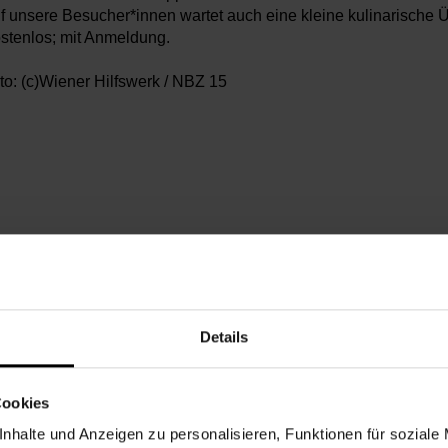
f unsere Besucher*innen wartet auch eine kleine kulinarische 
stenlos; mit
Anmeldung.
to: (c)Wiener Hilfswerk / NBZ 15
ntag, 22.06.2026,
10.15 - 11.45
Details
chbarschaftszentrum 15
Cookies
5
nhalte und Anzeigen zu personalisieren, Funktionen für soziale