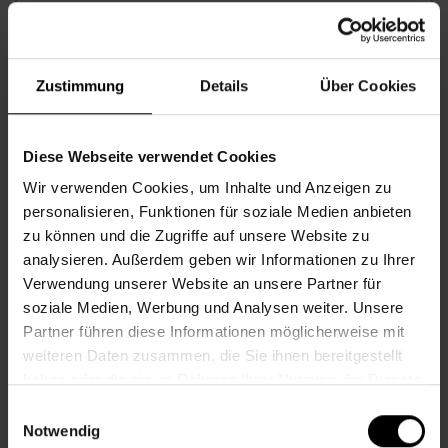
Foto: AdobeStock/olly.jpg
Zustimmung
Details
Über Cookies
Informationen zur Veranstaltung
Diese Webseite verwendet Cookies
Beginn
Montag, 24.08.2026,
14.00 - 17.00
Wir verwenden Cookies, um Inhalte und Anzeigen zu
Veranstalter
Nachbarschaftszentrum 08
personalisieren, Funktionen für soziale Medien anbieten
zu können und die Zugriffe auf unsere Website zu
analysieren. Außerdem geben wir Informationen zu Ihrer
NACHBARSCHAFTSZENTRUM 08
Verwendung unserer Website an unsere Partner für
soziale Medien, Werbung und Analysen weiter. Unsere
Partner führen diese Informationen möglicherweise mit
Kontakt
weiteren Daten zusammen, die Sie ihnen bereitgestellt
haben oder die sie im Rahmen Ihrer Nutzung der Dienste
8., Florianigasse 24
gesammelt haben.
Einwilligungsauswahl
Notwendig
+43 1 512 36 61-3400