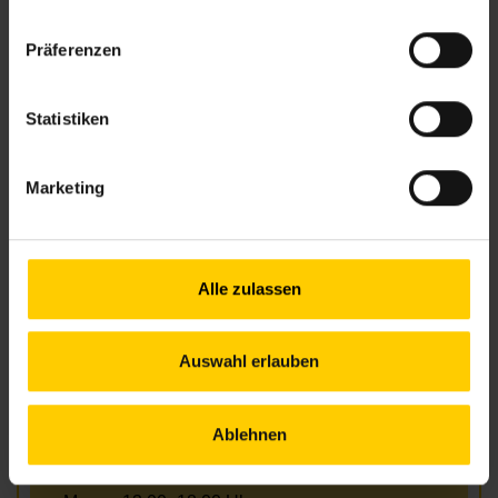
nbz8@wiener.hilfswerk.at
Nachbarschaftszentren
Präferenzen
nachbarschaftszentren.wien
Anfahrt
Statistiken
5, 33,13A – Laudongasse
13A – Theater in der Josefstadt
Marketing
Öffnungszeiten Juni
Alle zulassen
Mo.
13.00–18.00 Uhr
Di.
09.30–17.00 Uhr
Mi.
13.00–18.00 Uhr
Auswahl erlauben
Do.
09.30–17.00 Uhr
Fr.
nach Vereinbarung
Ablehnen
Öffnungszeiten Juli und August