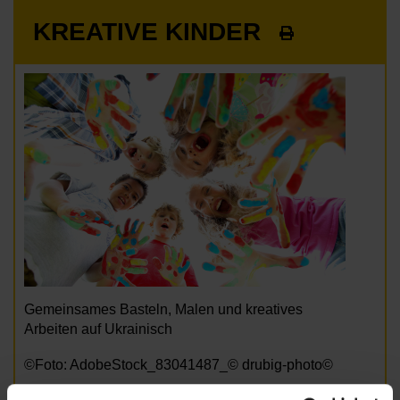
KREATIVE KINDER
Gemeinsames Basteln, Malen und kreatives
Arbeiten auf Ukrainisch
©Foto: AdobeStock_83041487_© drubig-photo©