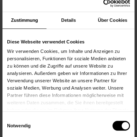
Informationen zur Veranstaltung
Zustimmung
Details
Über Cookies
Beginn
Montag, 07.12.2026,
17.30 - 19.00
Veranstalter
Nachbarschaftszentrum 16
Diese Webseite verwendet Cookies
Wir verwenden Cookies, um Inhalte und Anzeigen zu
personalisieren, Funktionen für soziale Medien anbieten
NACHBARSCHAFTSZENTRUM 16
zu können und die Zugriffe auf unsere Website zu
analysieren. Außerdem geben wir Informationen zu Ihrer
Verwendung unserer Website an unsere Partner für
Kontakt
soziale Medien, Werbung und Analysen weiter. Unsere
Partner führen diese Informationen möglicherweise mit
16., Stöberplatz 2/3
weiteren Daten zusammen, die Sie ihnen bereitgestellt
haben oder die sie im Rahmen Ihrer Nutzung der Dienste
+43 1 512 36 61-3550
gesammelt haben.
nbz16@wiener.hilfswerk.at
Einwilligungsauswahl
Notwendig
Nachbarschaftszentren
nachbarschaftszentren.wien