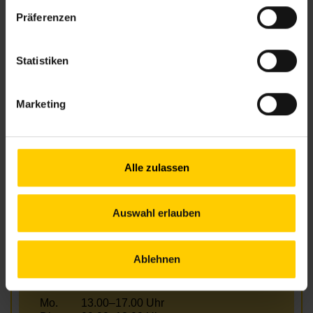
Präferenzen
Anfahrt
43, 10A – Hernals/Wattgasse
S45 – Hernals
Statistiken
Marketing
Öffnungszeiten
Mo.
13.00–17.00 Uhr
Di.
09.00–12.00 Uhr
Alle zulassen
Mi.
13.00–17.00 Uhr
Do.
09.00–12.00 Uhr
Fr.
09.00–12.00 Uhr
Auswahl erlauben
Außerhalb der Öffnungszeiten sind Termine
nach Vereinbarung möglich!
Ablehnen
Telefonische Erreichbarkeit
Mo.
13.00–17.00 Uhr