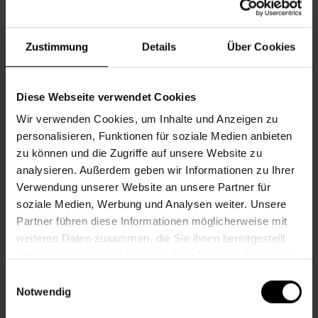
Informationen zur Veranstaltung
Zustimmung
Details
Über Cookies
Beginn
Montag, 07.09.2026,
17.30 - 19.00
Veranstalter
Nachbarschaftszentrum 16
Diese Webseite verwendet Cookies
Wir verwenden Cookies, um Inhalte und Anzeigen zu
personalisieren, Funktionen für soziale Medien anbieten
NACHBARSCHAFTSZENTRUM 16
zu können und die Zugriffe auf unsere Website zu
analysieren. Außerdem geben wir Informationen zu Ihrer
Verwendung unserer Website an unsere Partner für
Kontakt
soziale Medien, Werbung und Analysen weiter. Unsere
Partner führen diese Informationen möglicherweise mit
16., Stöberplatz 2/3
weiteren Daten zusammen, die Sie ihnen bereitgestellt
haben oder die sie im Rahmen Ihrer Nutzung der Dienste
+43 1 512 36 61-3550
gesammelt haben.
nbz16@wiener.hilfswerk.at
Einwilligungsauswahl
Notwendig
Nachbarschaftszentren
nachbarschaftszentren.wien