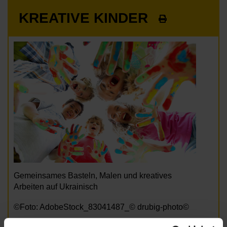
KREATIVE KINDER
Gemeinsames Basteln, Malen und kreatives
Arbeiten auf Ukrainisch
©Foto: AdobeStock_83041487_© drubig-photo©