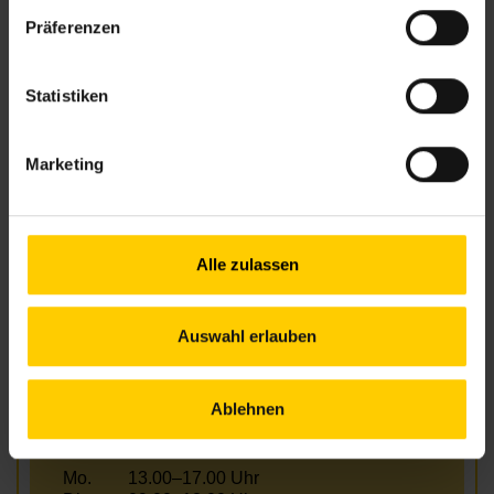
Präferenzen
Anfahrt
43, 10A – Hernals/Wattgasse
S45 – Hernals
Statistiken
Marketing
Öffnungszeiten
Mo.
13.00–17.00 Uhr
Di.
09.00–12.00 Uhr
Alle zulassen
Mi.
13.00–17.00 Uhr
Do.
09.00–12.00 Uhr
Fr.
09.00–12.00 Uhr
Auswahl erlauben
Außerhalb der Öffnungszeiten sind Termine
nach Vereinbarung möglich!
Ablehnen
Telefonische Erreichbarkeit
Mo.
13.00–17.00 Uhr