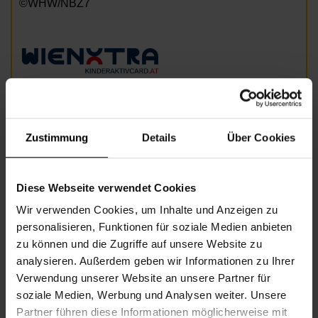
©WHW/NBZ7
Ermäßigung mit Kinderaktivcard
Zustimmung
Details
Über Cookies
Informationen zur Veranstaltung
Diese Webseite verwendet Cookies
Beginn
Dienstag, 09.06.2026,
16.00 -
17.30
Wir verwenden Cookies, um Inhalte und Anzeigen zu
personalisieren, Funktionen für soziale Medien anbieten
Unkostenbeitrag
UKB: € 5,- (Begleitperson gratis)
zu können und die Zugriffe auf unsere Website zu
analysieren. Außerdem geben wir Informationen zu Ihrer
Veranstalter
Nachbarschaftszentrum 07
Verwendung unserer Website an unsere Partner für
soziale Medien, Werbung und Analysen weiter. Unsere
Partner führen diese Informationen möglicherweise mit