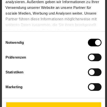
analysieren. Außerdem geben wir Informationen zu Ihrer
Verwendung unserer Website an unsere Partner für
NACHBARSCHAFTSZENTRUM 03
soziale Medien, Werbung und Analysen weiter. Unsere
Partner führen diese Informationen möglicherweise mit
weiteren Daten zusammen, die Sie ihnen bereitgestellt
Kontakt
haben oder die sie im Rahmen Ihrer Nutzung der Dienste
gesammelt haben.
Einwilligungsauswahl
3., Barichgasse 8
Notwendig
+43 1 512 36 61-3250
nbz3@wiener.hilfswerk.at
Präferenzen
Nachbarschaftszentren
nachbarschaftszentren.wien
Statistiken
Anfahrt
U3 – Rochusmarkt / Kardinal-Nagl-Platz
4A – Ziehrerplatz
Marketing
74A – Barichgasse
77A – Klinik Landstraße
71 – Kleistgasse
O – Ungargasse/Neulinggasse