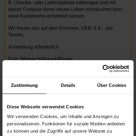
B. Urlaubs- oder Lieblingsfotos mitbringen und mit
deiner Fantasie ihnen neues Leben einhauchen bzw.
neue Kunstwerke entstehen lassen.
Wir freuen uns auf dein Kommen. UKB:
€
4,- pro
Termin.
Anmeldung erforderlich.
Foto: Wiener Hilfswerk/Reuter
Informationen zur Veranstaltung
Zustimmung
Details
Über Cookies
Beginn
Mittwoch, 17.06.2026,
10.00 -
12.30
Diese Webseite verwendet Cookies
Unkostenbeitrag
€ 4,00
Wir verwenden Cookies, um Inhalte und Anzeigen zu
personalisieren, Funktionen für soziale Medien anbieten
Veranstalter
Nachbarschaftszentrum 03
zu können und die Zugriffe auf unsere Website zu