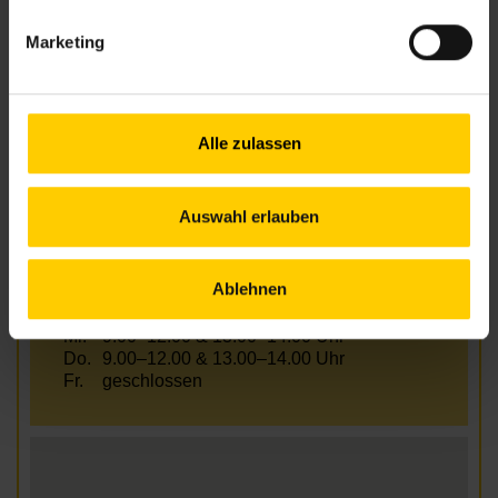
nbz22@wiener.hilfswerk.at
Marketing
Nachbarschaftszentren
nachbarschaftszentren.wien
Anfahrt
U1, 25A, 27A Rennbahnweg
Alle zulassen
Auswahl erlauben
Öffnungszeiten Juli und August
Ablehnen
Mo.
9.00–12.00 & 13.00–15.00 Uhr
Di.
9.00–12.00 & 13.00–14.00 Uhr
Mi.
9.00–12.00 & 13.00–14.00 Uhr
Do.
9.00–12.00 & 13.00–14.00 Uhr
Fr.
geschlossen