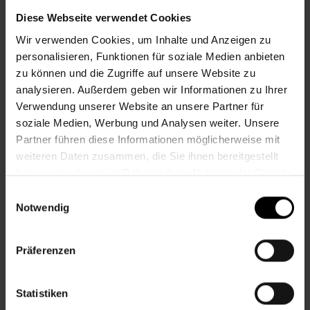
Diese Webseite verwendet Cookies
Informationen zur Veranstaltung
Wir verwenden Cookies, um Inhalte und Anzeigen zu
personalisieren, Funktionen für soziale Medien anbieten
Beginn
Donnerstag, 23.07.2026,
13.30 -
zu können und die Zugriffe auf unsere Website zu
14.00
analysieren. Außerdem geben wir Informationen zu Ihrer
Unkostenbeitrag
Kostenlos
Verwendung unserer Website an unsere Partner für
soziale Medien, Werbung und Analysen weiter. Unsere
Veranstalter
Nachbarschaftszentrum 22
Partner führen diese Informationen möglicherweise mit
weiteren Daten zusammen, die Sie ihnen bereitgestellt
haben oder die sie im Rahmen Ihrer Nutzung der Dienste
NACHBARSCHAFTSZENTRUM 22
gesammelt haben.
Einwilligungsauswahl
Notwendig
Kontakt
Präferenzen
22., Rennbahnweg 27/2-3/R1, Eingang
Austerlitzgasse
Statistiken
+43 1 512 36 61-3650