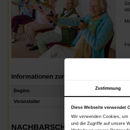
Ge
st
Mi
Fo
Informationen zur Veranstaltung
Zustimmung
Beginn
Do
Veranstalter
Na
Diese Webseite verwendet 
Wir verwenden Cookies, um I
und die Zugriffe auf unsere 
NACHBARSCHAFTSZENTRUM 2