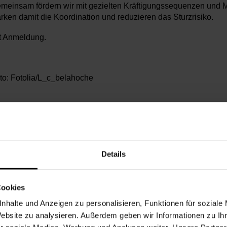
meinsam fördern wir mit gezielten Kräftigungssequenzen und M
ärken damit die Koordination und reduzieren das Sturzrisiko.
t Anmeldung.
to: Fotolia/L_c_belahoche
Details
nnerstag, 25.06.2026,
11.00 - 12.00
chbarschaftszentrum 22
Cookies
nhalte und Anzeigen zu personalisieren, Funktionen für soziale
Website zu analysieren. Außerdem geben wir Informationen zu I
2