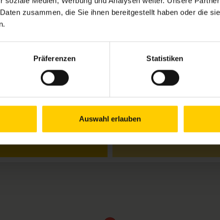
r soziale Medien, Werbung und Analysen weiter. Unsere Partner
 Daten zusammen, die Sie ihnen bereitgestellt haben oder die s
n.
Öffnungszeiten Jul
Mo.
9.00–12.00 & 13.
se
Präferenzen
Statistiken
Di.
9.00–12.00 & 13.
Mi.
9.00–12.00 & 13.
Do.
9.00–12.00 & 13.
Fr.
geschlossen
Auswahl erlauben