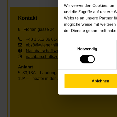
Wir verwenden Cookies, um I
und die Zugriffe auf unsere 
Kontakt
Website an unsere Partner fü
möglicherweise mit weiteren
8., Florianigasse 24
der Dienste gesammelt habe
+43 1 512 36 61-3400
Einwilligungsauswahl
nbz8@wiener.hilfswerk.at
Notwendig
Nachbarschaftszentren
nachbarschaftszentren.wien
Anfahrt
5, 33,13A – Laudongasse
13A – Theater in der Josefstadt
Ablehnen