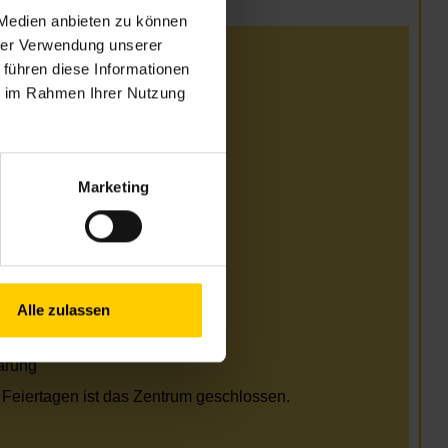
 Medien anbieten zu können
hrer Verwendung unserer
i
 führen diese Informationen
ie im Rahmen Ihrer Nutzung
Uhr
Uhr
Uhr
Uhr
Marketing
arung
i und August
Uhr
Uhr
Alle zulassen
Uhr
Uhr
arung
Feiertagen ist das Zentrum geschlossen.