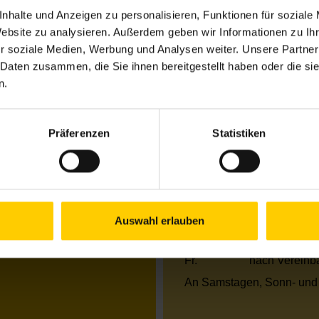
nhalte und Anzeigen zu personalisieren, Funktionen für soziale
Website zu analysieren. Außerdem geben wir Informationen zu I
Öffnungszeiten Jun
r soziale Medien, Werbung und Analysen weiter. Unsere Partner
 Daten zusammen, die Sie ihnen bereitgestellt haben oder die s
Mo.
13.00–18.00 
n.
Di.
09.30–17.00 
Mi.
13.00–18.00 
Do.
09.30–17.00 
Präferenzen
Statistiken
Fr.
nach Vereinb
Öffnungszeiten Jul
Mo.
13.00–18.00 
Di.
09.30–17.00 
Auswahl erlauben
Mi.
09.30–13.00 
Do.
09.30–13.00 
Fr.
nach Vereinb
An Samstagen, Sonn- und 