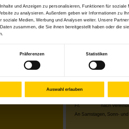
nhalte und Anzeigen zu personalisieren, Funktionen für soziale
Website zu analysieren. Außerdem geben wir Informationen zu I
Öffnungszeiten Jun
r soziale Medien, Werbung und Analysen weiter. Unsere Partner
 Daten zusammen, die Sie ihnen bereitgestellt haben oder die s
Mo.
13.00–18.00 
n.
Di.
09.30–17.00 
Mi.
13.00–18.00 
Do.
09.30–17.00 
Präferenzen
Statistiken
Fr.
nach Vereinb
Öffnungszeiten Jul
Mo.
13.00–18.00 
Di.
09.30–17.00 
Auswahl erlauben
Mi.
09.30–13.00 
Do.
09.30–13.00 
Fr.
nach Vereinb
An Samstagen, Sonn- und 