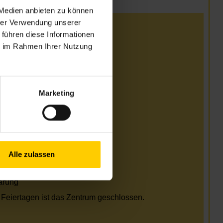
 Medien anbieten zu können
hrer Verwendung unserer
i
 führen diese Informationen
ie im Rahmen Ihrer Nutzung
Uhr
Uhr
Uhr
Uhr
Marketing
arung
i und August
Uhr
Uhr
Alle zulassen
Uhr
Uhr
arung
Feiertagen ist das Zentrum geschlossen.