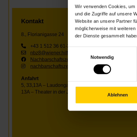
Wir verwenden Cookies, um I
und die Zugriffe auf unsere 
Kontakt
Website an unsere Partner fü
möglicherweise mit weiteren
8., Florianigasse 24
der Dienste gesammelt habe
+43 1 512 36 61-3400
Einwilligungsauswahl
nbz8@wiener.hilfswerk.at
Notwendig
Nachbarschaftszentren
nachbarschaftszentren.wien
Anfahrt
5, 33,13A – Laudongasse
13A – Theater in der Josefstadt
Ablehnen