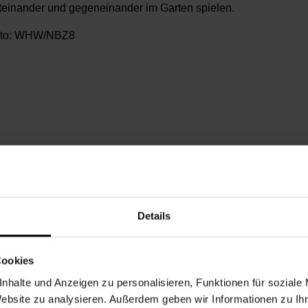
teinander und gegeneinander im Garten spielen.
to: WHW/NBZ8
BEGINN
KATEGORIE
Mi., 12.08.2026, 16.45
Bewegung & Sport
Details
Cookies
6
nhalte und Anzeigen zu personalisieren, Funktionen für soziale
Website zu analysieren. Außerdem geben wir Informationen zu I