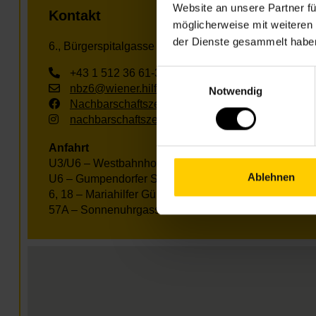
Website an unsere Partner fü
Kontakt
möglicherweise mit weiteren
der Dienste gesammelt habe
6., Bürgerspitalgasse 4-6
+43 1 512 36 61-3300
Einwilligungsauswahl
nbz6@wiener.hilfswerk.at
Notwendig
Nachbarschaftszentren
nachbarschaftszentren.wien
Anfahrt
U3/U6 – Westbahnhof
Ablehnen
U6 – Gumpendorfer Straße
6, 18 – Mariahilfer Gürtel
57A – Sonnenuhrgasse