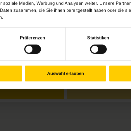
r soziale Medien, Werbung und Analysen weiter. Unsere Partner
Öffnungszeiten
 Daten zusammen, die Sie ihnen bereitgestellt haben oder die s
n.
Mo.
09.00–12.00 & 13
Di.
13.00–15.00 Uhr
Mi.
09.00–12.00 & 13
Do.
09.00–12.00 & 13
Präferenzen
Statistiken
Fr.
geschlossen
Schließtage:
30.7., 4.8., 6.8.
Donnerstag, 13.8.:
9.00–
Auswahl erlauben