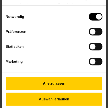
Informationen zur Veranstaltung
haben oder die sie im Rahmen Ihrer Nutzung der Dienste
gesammelt haben.
Einwilligungsauswahl
Beginn
Dienstag, 09.06.2026,
13.00 - 14.00
Notwendig
Veranstalter
Nachbarschaftszentrum 15
Präferenzen
NACHBARSCHAFTSZENTRUM 15
Statistiken
Kontakt
Marketing
15., Sechshauser Straße 76
+43 1 512 36 61-3500
Alle zulassen
nbz15@wiener.hilfswerk.at
Nachbarschaftszentren
nachbarschaftszentren.wien
Auswahl erlauben
Anfahrt