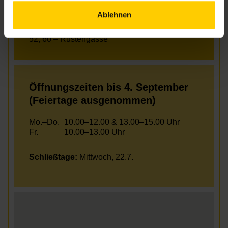
57A – Grimmgasse
Ablehnen
12A – Stiegergasse
U4, U6 – Längenfeldgasse
52, 60 – Rustengasse
Öffnungszeiten bis 4. September
(Feiertage ausgenommen)
Mo.–Do.
10.00–12.00 & 13.00–15.00 Uhr
Fr.
10.00–13.00 Uhr
Schließtage:
Mittwoch, 22.7.