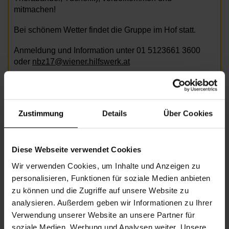
mitmachen!
Bei schönem Wetter findet die Gruppe im Hof statt.
Anmeldung und Information unter 01 5123661 3600
oder
nbz17@wiener.hilfswerk.at
Zustimmung
Details
Über Cookies
Bild: AdobeStock/Robert_Kneschke
Diese Webseite verwendet Cookies
Informationen zur Veranstaltung
Wir verwenden Cookies, um Inhalte und Anzeigen zu
personalisieren, Funktionen für soziale Medien anbieten
Beginn
Montag, 24.08.2026,
10.00 -
zu können und die Zugriffe auf unsere Website zu
11.00
analysieren. Außerdem geben wir Informationen zu Ihrer
Verwendung unserer Website an unsere Partner für
Unkostenbeitrag
€ 2,00
soziale Medien, Werbung und Analysen weiter. Unsere