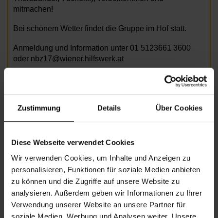
mitmachen!
Bei schönem Wetter findet die Gruppe im Hof statt.
Anmeldung und Information unter 01 5123661 3600
oder
nbz17@wiener.hilfswerk.at
Zustimmung
Details
Über Cookies
Bild: AdobeStock/Robert_Kneschke
Diese Webseite verwendet Cookies
Informationen zur Veranstaltung
Wir verwenden Cookies, um Inhalte und Anzeigen zu
personalisieren, Funktionen für soziale Medien anbieten
Beginn
Montag, 22.06.2026,
10.00 -
zu können und die Zugriffe auf unsere Website zu
11.00
analysieren. Außerdem geben wir Informationen zu Ihrer
Verwendung unserer Website an unsere Partner für
Unkostenbeitrag
€ 2,00
soziale Medien, Werbung und Analysen weiter. Unsere