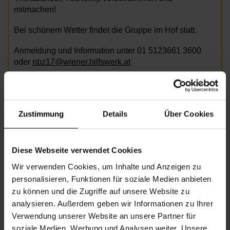
mitmachen!
Bei schönem Wetter findet die Gruppe im Hof statt.
Anmeldung und Information unter 01 5123661 3600
oder
nbz17@wiener.hilfswerk.at
Zustimmung
Details
Über Cookies
Bild: AdobeStock/Robert_Kneschke
Diese Webseite verwendet Cookies
Informationen zur Veranstaltung
Wir verwenden Cookies, um Inhalte und Anzeigen zu
personalisieren, Funktionen für soziale Medien anbieten
Beginn
Montag, 01.06.2026,
10.00 -
zu können und die Zugriffe auf unsere Website zu
11.00
analysieren. Außerdem geben wir Informationen zu Ihrer
Verwendung unserer Website an unsere Partner für
Unkostenbeitrag
€ 2,00
soziale Medien, Werbung und Analysen weiter. Unsere