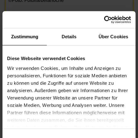
©Foto: Fotolia/belahoche
Informationen zur Veranstaltung
Zustimmung
Details
Über Cookies
Beginn
Montag, 26.01.2026,
10.00 -
12.00
Unkostenbeitrag
€ 2,00
Diese Webseite verwendet Cookies
Veranstalter
Nachbarschaftszentrum 07
Wir verwenden Cookies, um Inhalte und Anzeigen zu
personalisieren, Funktionen für soziale Medien anbieten
zu können und die Zugriffe auf unsere Website zu
analysieren. Außerdem geben wir Informationen zu Ihrer
NACHBARSCHAFTSZENTRUM 07
Verwendung unserer Website an unsere Partner für
soziale Medien, Werbung und Analysen weiter. Unsere
Partner führen diese Informationen möglicherweise mit
Kontakt
weiteren Daten zusammen, die Sie ihnen bereitgestellt
haben oder die sie im Rahmen Ihrer Nutzung der Dienste
7., Schottenfeldgasse 29, Eingang 2
gesammelt haben.
Einwilligungsauswahl