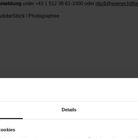
nmeldung
unter +43 1 512 36 61-3300 oder
nbz6@wiener.hilfsw
dobeStock / Photographee
ttwoch, 04.02.2026,
11.15 - 12.15
eie Spende
Details
chbarschaftszentrum 06
Cookies