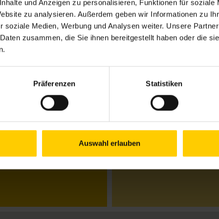
nhalte und Anzeigen zu personalisieren, Funktionen für soziale
6
Website zu analysieren. Außerdem geben wir Informationen zu I
r soziale Medien, Werbung und Analysen weiter. Unsere Partner
 Daten zusammen, die Sie ihnen bereitgestellt haben oder die s
n.
Öffnungszeiten
Mo.
09.00–12.00 & 13
Di.
13.00–15.00 Uhr
Präferenzen
Statistiken
Mi.
09.00–12.00 & 13
Do.
09.00–12.00 & 13
Fr.
geschlossen
Schließtage:
30.7., 4.8., 6.8.
Auswahl erlauben
Donnerstag, 13.8.:
9.00–