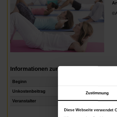
A
©A
Informationen zur Veranstaltung
Beginn
Mi
Unkostenbeitrag
Fr
Zustimmung
Veranstalter
Na
Diese Webseite verwendet 