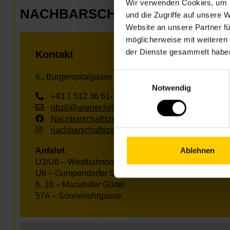
Wir verwenden Cookies, um I
NACHBARSCHAFTSZENTRUM 0
und die Zugriffe auf unsere 
Website an unsere Partner fü
möglicherweise mit weiteren
der Dienste gesammelt habe
Kontakt
Einwilligungsauswahl
6., Bürgerspitalgasse 4-6
Notwendig
+43 1 512 36 61-3300
nbz6@wiener.hilfswerk.at
Nachbarschaftszentren
nachbarschaftszentren.wien
Ablehnen
Anfahrt
U3/U6 – Westbahnhof
U6 – Gumpendorfer Straße
6, 18 – Mariahilfer Gürtel
57A – Sonnenuhrgasse