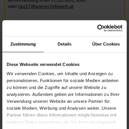
Mit Anmeldung unter 015123661 3600
oder
nbz17@wiener.hilfswerk.at
.
Bild: AdobeStock/Photographee.eu
Zustimmung
Details
Über Cookies
Informationen zur Veranstaltung
Diese Webseite verwendet Cookies
Beginn
Mittwoch, 19.11.2025,
10.00 -
11.00
Wir verwenden Cookies, um Inhalte und Anzeigen zu
personalisieren, Funktionen für soziale Medien anbieten
Unkostenbeitrag
€ 2,00
zu können und die Zugriffe auf unsere Website zu
Veranstalter
Nachbarschaftszentrum 17
analysieren. Außerdem geben wir Informationen zu Ihrer
Verwendung unserer Website an unsere Partner für
soziale Medien, Werbung und Analysen weiter. Unsere
Partner führen diese Informationen möglicherweise mit
NACHBARSCHAFTSZENTRUM 17
weiteren Daten zusammen, die Sie ihnen bereitgestellt
haben oder die sie im Rahmen Ihrer Nutzung der Dienste