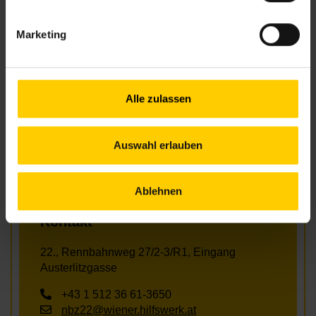
Fr., 28.08.2026, 9.30
Marketing
Bewegung & Sport
Alle zulassen
Nachbarschaftszentrum 22
Auswahl erlauben
NACHBARSCHAFTSZENTRUM 22
Ablehnen
Kontakt
22., Rennbahnweg 27/2-3/R1, Eingang
Austerlitzgasse
+43 1 512 36 61-3650
nbz22@wiener.hilfswerk.at