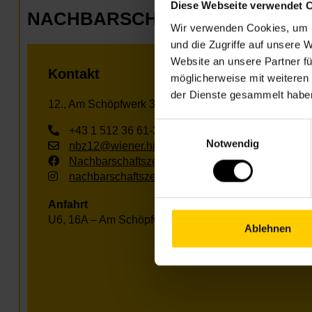
Diese Webseite verwendet 
NACHBARSCHAFTSZENTRUM 1
Wir verwenden Cookies, um I
und die Zugriffe auf unsere 
Website an unsere Partner fü
Kontakt
möglicherweise mit weiteren
der Dienste gesammelt habe
12., Am Schöpfwerk 31/3/R1, Im Hof hinter der Apoth
Einwilligungsauswahl
+43 1 512 36 61-3450
Notwendig
nbz12@wiener.hilfswerk.at
Nachbarschaftszentren
nachbarschaftszentren.wien
Anfahrt
U6, 16A – Am Schöpfwerk
Ablehnen