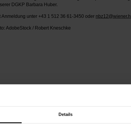
serer DGKP Barbara Huber.
t Anmeldung unter +43 1 512 36 61-3450 oder
nbz12@wiener.hi
to: AdobeStock / Robert Kneschke
ntag, 29.09.2025,
9.30 - 10.30
eie Spende
chbarschaftszentrum 12
Details