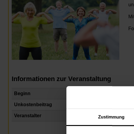
un
Mi
Fo
Informationen zur Veranstaltung
Beginn
Mo
Unkostenbeitrag
fr
Veranstalter
Na
Zustimmung