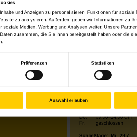
Cookies
2
nhalte und Anzeigen zu personalisieren, Funktionen für soziale
Website zu analysieren. Außerdem geben wir Informationen zu I
r soziale Medien, Werbung und Analysen weiter. Unsere Partner
Öffnungszeiten bis 
 Daten zusammen, die Sie ihnen bereitgestellt haben oder die s
n.
Mo.
10.00–12.00 & 13
eke
Di.
12.00–17.00 Uhr
Mi.
13.00–18.00 Uhr
Präferenzen
Statistiken
Do.
09.00–14.00 Uhr
Fr.
09.00–13.00 Uhr
Öffnungszeiten von 
Mo.
10.00–14.00 Uhr
Auswahl erlauben
Di.
09.00–12.00 und 1
Mi.
09.00–14.00 Uhr
Do.
09.00–14.00 Uhr
Fr.
geschlossen
Schließtage:
Mi., 29.7.