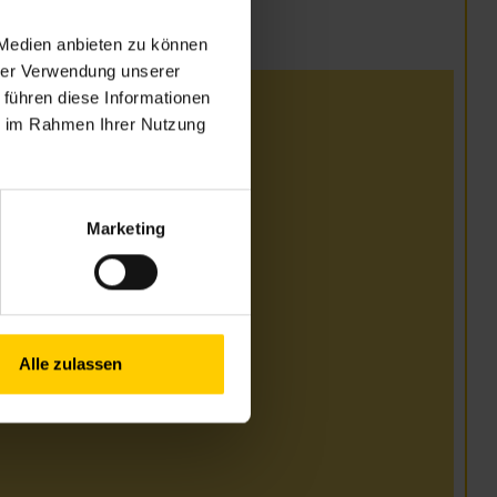
 Medien anbieten zu können
hrer Verwendung unserer
 führen diese Informationen
12. Juli
ie im Rahmen Ihrer Nutzung
.00–16.00 Uhr
Marketing
13. Juli bis 31. August
Alle zulassen
3.00–17.00 Uhr