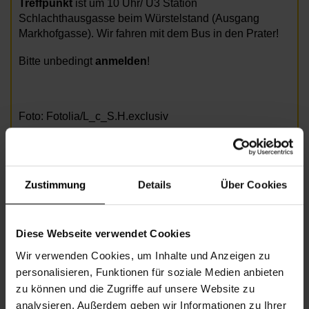
Treffpunkt
ist um 10 Uhr/ U3 Station
Schlachthausgasse beim Würstelstand (Ausgang
Markhofgasse). Wir fahren mit dem Bus in den Prater!
Bitte unbedingt
anmelden
!
Foto: Fotolia/L_c_S.H.exclusiv
Informationen zur Veranstaltung
Zustimmung
Details
Über Cookies
Beginn
Dienstag, 26.08.2025,
10.00 -
12.00
Diese Webseite verwendet Cookies
Unkostenbeitrag
Freie Spende
Wir verwenden Cookies, um Inhalte und Anzeigen zu
Veranstalter
Nachbarschaftszentrum 03
personalisieren, Funktionen für soziale Medien anbieten
zu können und die Zugriffe auf unsere Website zu
analysieren. Außerdem geben wir Informationen zu Ihrer