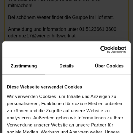
mitmachen!
Bei schönem Wetter findet die Gruppe im Hof statt.
Anmeldung und Information unter 01 5123661 3600
oder
nbz17@wiener.hilfswerk.at
Zustimmung
Details
Über Cookies
Bild: AdobeStock/Robert_Kneschke
Diese Webseite verwendet Cookies
Informationen zur Veranstaltung
Wir verwenden Cookies, um Inhalte und Anzeigen zu
personalisieren, Funktionen für soziale Medien anbieten
Beginn
Montag, 29.09.2025,
10.00 -
zu können und die Zugriffe auf unsere Website zu
11.00
analysieren. Außerdem geben wir Informationen zu Ihrer
Verwendung unserer Website an unsere Partner für
Unkostenbeitrag
€ 2,00
soziale Medien, Werbung und Analysen weiter. Unsere