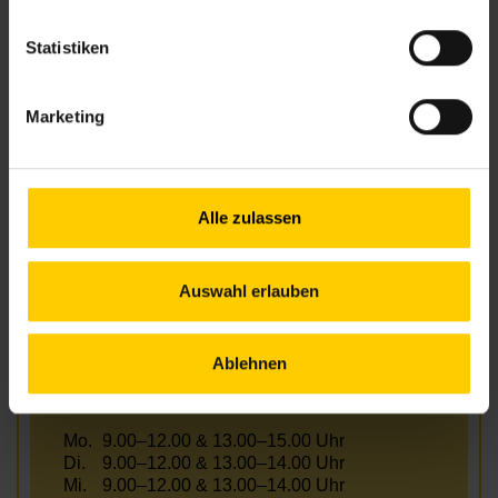
Kontakt
Statistiken
22., Rennbahnweg 27/2-3/R1, Eingang
Austerlitzgasse
Marketing
+43 1 512 36 61-3650
nbz22@wiener.hilfswerk.at
Nachbarschaftszentren
Alle zulassen
nachbarschaftszentren.wien
Anfahrt
U1, 25A, 27A Rennbahnweg
Auswahl erlauben
Ablehnen
Öffnungszeiten Juli und August
Mo.
9.00–12.00 & 13.00–15.00 Uhr
Di.
9.00–12.00 & 13.00–14.00 Uhr
Mi.
9.00–12.00 & 13.00–14.00 Uhr