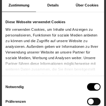
Leitgeb: 0680/1281051.
Zustimmung
Details
Über Cookies
Diese Webseite verwendet Cookies
Foto: Fotolia/Emmanuelle_Guillou
Wir verwenden Cookies, um Inhalte und Anzeigen zu
personalisieren, Funktionen für soziale Medien anbieten
Informationen zur Veranstaltung
zu können und die Zugriffe auf unsere Website zu
analysieren. Außerdem geben wir Informationen zu Ihrer
Beginn
Montag, 08.06.2026,
18.30 -
Verwendung unserer Website an unsere Partner für
20.00
soziale Medien, Werbung und Analysen weiter. Unsere
Partner führen diese Informationen möglicherweise mit
Unkostenbeitrag
Freie Spende
weiteren Daten zusammen, die Sie ihnen bereitgestellt
Veranstalter
Nachbarschaftszentrum 22
haben oder die sie im Rahmen Ihrer Nutzung der Dienste
gesammelt haben.
Einwilligungsauswahl
Notwendig
NACHBARSCHAFTSZENTRUM 22
Präferenzen