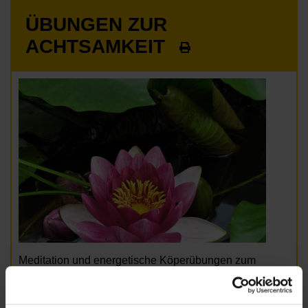
ÜBUNGEN ZUR
ACHTSAMKEIT
Meditation und energetische Köperübungen zum
Wohlfühlen (freie Spende).
Bitte um Anmeldung bei Gruppenleiter Johannes