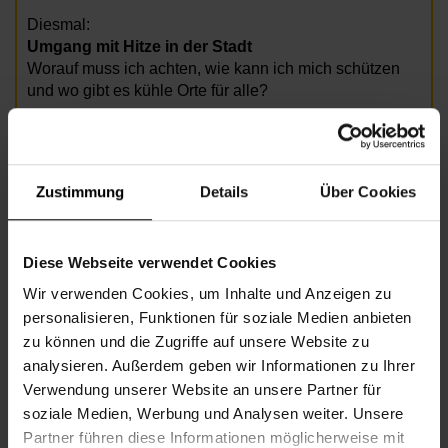
Diesmal:
Umgang mit Hitze in der Stadt
Worauf muss ich achten, wie kann ich mich schützen
und wo gibt es kühle Orte für alle?
Anmeldung unter 01 5123661 3550 oder
nbz16@wiener.hilfswerk.at
Zustimmung
Details
Über Cookies
Fotocredit: Fotolia/Team5
Diese Webseite verwendet Cookies
Informationen zur Veranstaltung
Wir verwenden Cookies, um Inhalte und Anzeigen zu
Beginn
Donnerstag, 25.06.2026,
11.15 -
personalisieren, Funktionen für soziale Medien anbieten
12.00
zu können und die Zugriffe auf unsere Website zu
analysieren. Außerdem geben wir Informationen zu Ihrer
Veranstalter
Nachbarschaftszentrum 16
Verwendung unserer Website an unsere Partner für
soziale Medien, Werbung und Analysen weiter. Unsere
Partner führen diese Informationen möglicherweise mit