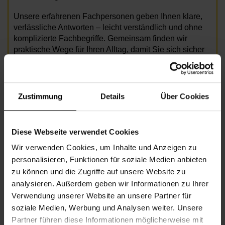
Unsere erfahrenen Fachpersonen geben Ihnen klare,
verlässliche Antworten – leicht verständlich und ohne
komplizierte Fachbegriffe. Gemeinsam finden wir
praktische Wege für Ihren Alltag, damit Sie sich sicher
und gut informiert fühlen Ihre Gesundheit bewusst zu
leben und langfristig zu erhalten.
Kommen Sie vorbei, auch ohne Termin. Dienstags von
Zustimmung
Details
Über Cookies
12.30-15.30 Uhr.
Foto: AdobeStock/Robert_Kneschke
Diese Webseite verwendet Cookies
Wir verwenden Cookies, um Inhalte und Anzeigen zu
personalisieren, Funktionen für soziale Medien anbieten
Informationen zur Veranstaltung
zu können und die Zugriffe auf unsere Website zu
analysieren. Außerdem geben wir Informationen zu Ihrer
Beginn
Dienstag, 28.07.2026,
12.30 - 15.30
Verwendung unserer Website an unsere Partner für
Veranstalter
Nachbarschaftszentrum 08
soziale Medien, Werbung und Analysen weiter. Unsere
Partner führen diese Informationen möglicherweise mit