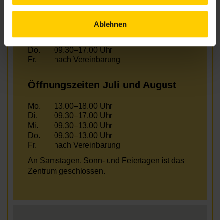
Mo.
13.00–18.00 Uhr
Ablehnen
Di.
09.30–17.00 Uhr
Mi.
13.00–18.00 Uhr
Do.
09.30–17.00 Uhr
Fr.
nach Vereinbarung
Öffnungszeiten Juli und August
Mo.
13.00–18.00 Uhr
Di.
09.30–17.00 Uhr
Mi.
09.30–13.00 Uhr
Do.
09.30–13.00 Uhr
Fr.
nach Vereinbarung
An Samstagen, Sonn- und Feiertagen ist das
Zentrum geschlossen.